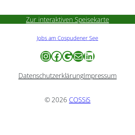
Zur Webseite
Zur interaktiven Speisekarte
Anfahrt mit Google Maps
Jobs am Cospudener See
Instagram
Facebook
Google
E-Mail
LinkedIn
Datenschutzerklärung
Impressum
© 2026
COSSiS