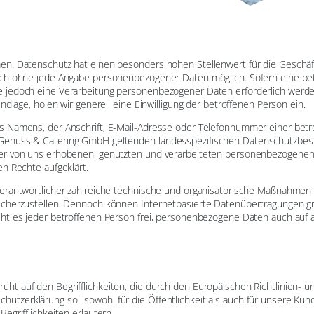
en. Datenschutz hat einen besonders hohen Stellenwert für die Geschä
lich ohne jede Angabe personenbezogener Daten möglich. Sofern eine 
 jedoch eine Verarbeitung personenbezogener Daten erforderlich werden
dlage, holen wir generell eine Einwilligung der betroffenen Person ein.
 Namens, der Anschrift, E-Mail-Adresse oder Telefonnummer einer betrof
Genuss & Catering GmbH geltenden landesspezifischen Datenschutzbes
der von uns erhobenen, genutzten und verarbeiteten personenbezogenen
n Rechte aufgeklärt.
Verantwortlicher zahlreiche technische und organisatorische Maßnahmen
cherzustellen. Dennoch können Internetbasierte Datenübertragungen gru
t es jeder betroffenen Person frei, personenbezogene Daten auch auf al
t auf den Begrifflichkeiten, die durch den Europäischen Richtlinien- 
zerklärung soll sowohl für die Öffentlichkeit als auch für unsere Kund
grifflichkeiten erläutern.