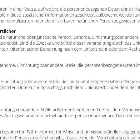
ten in einer Weise, auf welche die personenbezogenen Daten ohne Hinzu
ofern diese zusätzlichen Informationen gesondert aufbewahrt werden u
r identifizierten oder identifizierbaren natürlichen Person zugewiesen 
tlicher
 die natürliche oder juristische Person, Behörde, Einrichtung oder ander
cheidet. Sind die Zwecke und Mittel dieser Verarbeitung durch das Uni
mten Kriterien seiner Benennung nach dem Unionsrecht oder dem Recht 
n, Behörde, Einrichtung oder andere Stelle, die personenbezogene Daten im
e, Einrichtung oder andere Stelle, der personenbezogene Daten offengele
bestimmten Untersuchungsauftrags nach dem Unionsrecht oder dem Rech
Einrichtung oder andere Stelle außer der betroffenen Person, dem Verantw
s Auftragsverarbeiters befugt sind, die personenbezogenen Daten zu ver
r den bestimmten Fall in informierter Weise und unmissverständlich abgeg
roffene Person zu verstehen gibt, dass sie mit der Verarbeitung der si